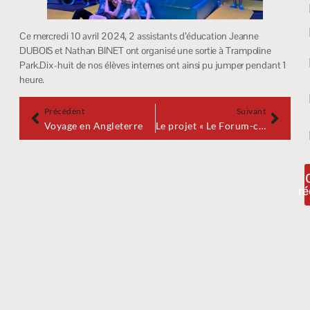
Ce mercredi 10 avril 2024, 2 assistants d’éducation Jeanne
DUBOIS et Nathan BINET ont organisé une sortie à Trampoline
Park.Dix-huit de nos élèves internes ont ainsi pu jumper pendant 1
heure.
Précédent
Suivant
Voyage en Angleterre
Le projet « Le Forum-continuum rémois » raconté par la presse
ré