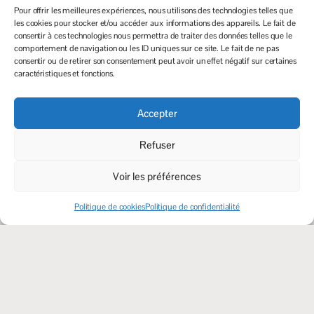
Pour offrir les meilleures expériences, nous utilisons des technologies telles que
avenir
les cookies pour stocker et/ou accéder aux informations des appareils. Le fait de
consentir à ces technologies nous permettra de traiter des données telles que le
comportement de navigation ou les ID uniques sur ce site. Le fait de ne pas
INFO RENTRÉE 2026
consentir ou de retirer son consentement peut avoir un effet négatif sur certaines
caractéristiques et fonctions.
Accepter
CALENDRIER TERMINALE
CALENDRIER DES EXAMENS
2026 - 2027
BLANCS 2026 - 2027
Refuser
Voir les préférences
Politique de cookies
Politique de confidentialité