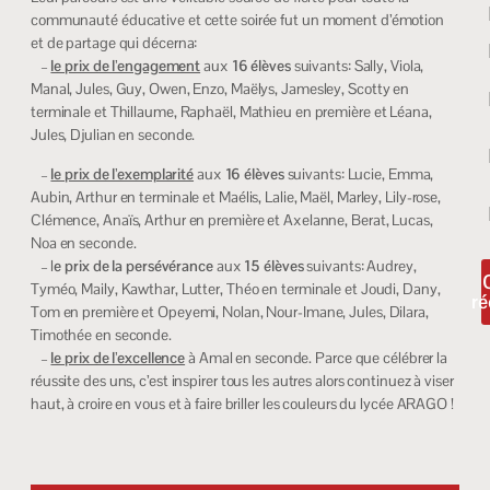
communauté éducative et cette soirée fut un moment d’émotion
et de partage qui décerna:
–
le prix de l’engagement
aux
16 élèves
suivants: Sally, Viola,
Manal, Jules, Guy, Owen, Enzo, Maëlys, Jamesley, Scotty en
terminale et Thillaume, Raphaël, Mathieu en première et Léana,
Jules, Djulian en seconde.
–
le prix de l’exemplarité
aux
16 élèves
suivants: Lucie, Emma,
Aubin, Arthur en terminale et Maélis, Lalie, Maël, Marley, Lily-rose,
Clémence, Anaïs, Arthur en première et Axelanne, Berat, Lucas,
Noa en seconde.
– l
e prix de la persévérance
aux
15 élèves
suivants: Audrey,
Tyméo, Maily, Kawthar, Lutter, Théo en terminale et Joudi, Dany,
ré
Tom en première et Opeyemi, Nolan, Nour-Imane, Jules, Dilara,
Timothée en seconde.
–
le prix de l’excellence
à Amal en seconde. Parce que célébrer la
réussite des uns, c’est inspirer tous les autres alors continuez à viser
haut, à croire en vous et à faire briller les couleurs du lycée ARAGO !