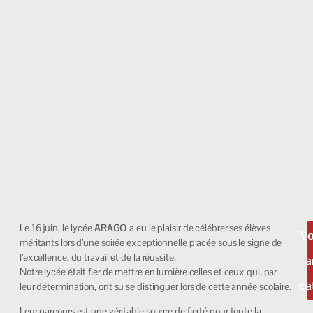
Le 16 juin, le lycée
ARAGO
a eu le plaisir de célébrer ses élèves
Vo
méritants lors d’une soirée exceptionnelle placée sous le signe de
l’excellence, du travail et de la réussite.
a
Notre lycée était fier de mettre en lumière celles et ceux qui, par
ca
leur détermination, ont su se distinguer lors de cette année scolaire.
Leur parcours est une véritable source de fierté pour toute la