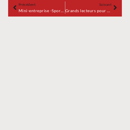
Précédent
Suivant
Mini-entreprise -Sport et Entrepreneuriat
Grands lecteurs pour petites oreilles