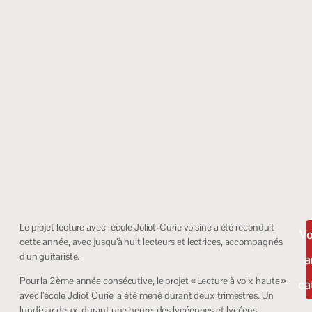
Le projet lecture avec l’école Joliot-Curie voisine a été reconduit
Vo
cette année, avec jusqu’à huit lecteurs et lectrices, accompagnés
d’un guitariste.
a
Pour la 2ème année consécutive, le projet « Lecture à voix haute »
ca
avec l’école Joliot Curie a été mené durant deux trimestres. Un
lundi sur deux, durant une heure, des lycéennes et lycéens