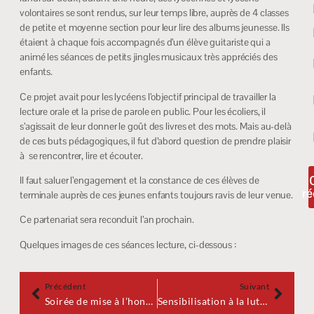
volontaires se sont rendus, sur leur temps libre, auprès de 4 classes
de petite et moyenne section pour leur lire des albums jeunesse. Ils
étaient à chaque fois accompagnés d’un élève guitariste qui a
animé les séances de petits jingles musicaux très appréciés des
enfants.
Ce projet avait pour les lycéens l’objectif principal de travailler la
lecture orale et la prise de parole en public. Pour les écoliers, il
s’agissait de leur donner le goût des livres et des mots. Mais au-delà
de ces buts pédagogiques, il fut d’abord question de prendre plaisir
à se rencontrer, lire et écouter.
Il faut saluer l’engagement et la constance de ces élèves de
ré
terminale auprès de ces jeunes enfants toujours ravis de leur venue.
Ce partenariat sera reconduit l’an prochain.
Quelques images de ces séances lecture, ci-dessous :
Précédent
Suivant
Soirée de mise à l’honneur des élèves méritants du lycée ARAGO
Sensibilisation à la lutte contre le harcèlement scolaire