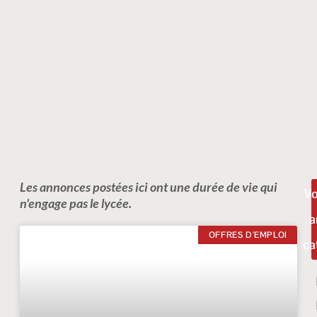
Les annonces postées ici ont une durée de vie qui
Vo
n'engage pas le lycée.
a
OFFRES D'EMPLOI
ca