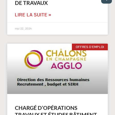
DE TRAVAUX
LIRE LA SUITE »
mai 22, 2024
j
OFFRES D'EMPLOI
CHARGÉ D’OPÉRATIONS
TRAVAUX ET ÉTUDES BÂTIMENT