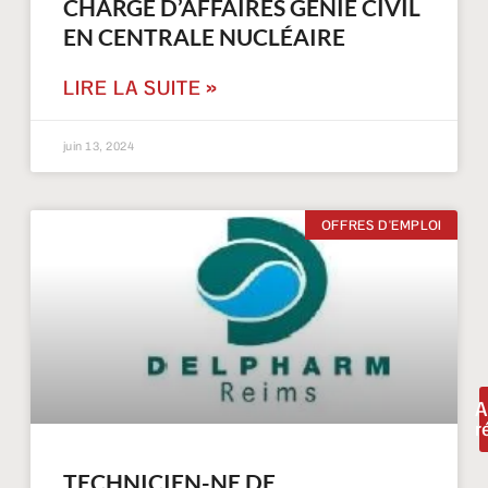
CHARGÉ D’AFFAIRES GÉNIE CIVIL
EN CENTRALE NUCLÉAIRE
LIRE LA SUITE »
juin 13, 2024
OFFRES D'EMPLOI
A
r
TECHNICIEN-NE DE