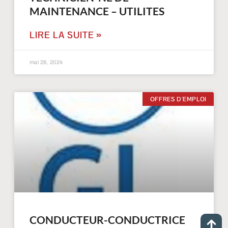
MAINTENANCE – UTILITES
LIRE LA SUITE »
mai 28, 2024
OFFRES D'EMPLOI
j
CONDUCTEUR-CONDUCTRICE