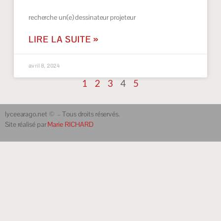
recherche un(e) dessinateur projeteur
LIRE LA SUITE »
avril 8, 2024
1
2
3
4
5
lyceearago.net © – Tous droits réservés.
Site réalisé par
Marie RICHARD