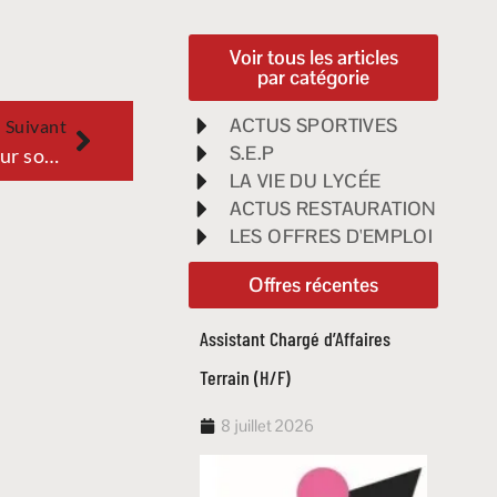
Voir tous les articles
par catégorie
ACTUS SPORTIVES
Suivant
S.E.P
Un technicien bâtiments pour son service études et travaux neufs (h/f)
LA VIE DU LYCÉE
ACTUS RESTAURATION
LES OFFRES D'EMPLOI
Offres récentes
Assistant Chargé d’Affaires
Techni
Terrain (H/F)
routie
8 juillet 2026
17 