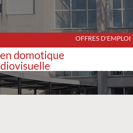
OFFRES D'EMPLOI
ien domotique
udiovisuelle