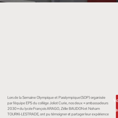
Lors de la Semaine Olympique et Paralympique (SOP) organisée
Vo
par l’équipe EPS du collège Joliot Curie, nos deux « ambassadeurs
2030 » du lycée François ARAGO, Zélie BAUDON et Noham
a
TOURKI-LESTRADE, ont pu témoigner et partager leur expérience