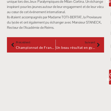
ca
unique lors des Jeux Paralympiques de Milan-Cortina. Un échange
inspirant pour les jeunes autour de leur engagement et de leur vécu
au cœur de cet événement international.
Ils étaient accompagnés par Madame TOTI-BERTAT, la Proviseure
du lycée et ont également pu échanger avec Monsieur STANECK,
Recteur de l’Académie de Reims.
Précédent
Suivant
Championnat de France UNSS de Handball garçons excellence du 23 au 26 mars au Mans
Un beau résultat en gymnastique rythmique
ré