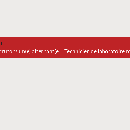
nt
Nous recrutons un(e) alternant(e) – Ingénieur / Licence Pro | Génie Climatique | Reims (51)