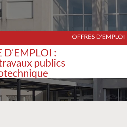
OFFRES D'EMPLOI
 D’EMPLOI :
travaux publics
otechnique