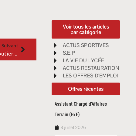
Voir tous les articles
par catégorie
ACTUS SPORTIVES
Suivant
S.E.P
Technicien de laboratoire routier F/H
LA VIE DU LYCÉE
ACTUS RESTAURATION
LES OFFRES D'EMPLOI
Offres récentes
Assistant Chargé d’Affaires
Techni
Terrain (H/F)
routie
8 juillet 2026
17 