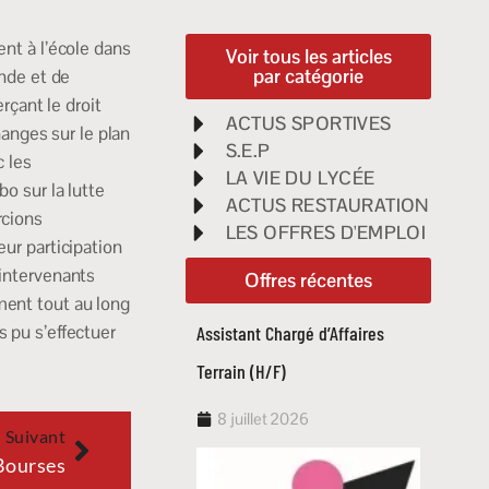
ent à l’école dans
Voir tous les articles
par catégorie
nde et de
çant le droit
ACTUS SPORTIVES
anges sur le plan
S.E.P
c les
LA VIE DU LYCÉE
 sur la lutte
ACTUS RESTAURATION
rcions
LES OFFRES D'EMPLOI
eur participation
 intervenants
Offres récentes
ment tout au long
s pu s’effectuer
Assistant Chargé d’Affaires
Techni
Terrain (H/F)
routie
8 juillet 2026
17 
Suivant
Bourses