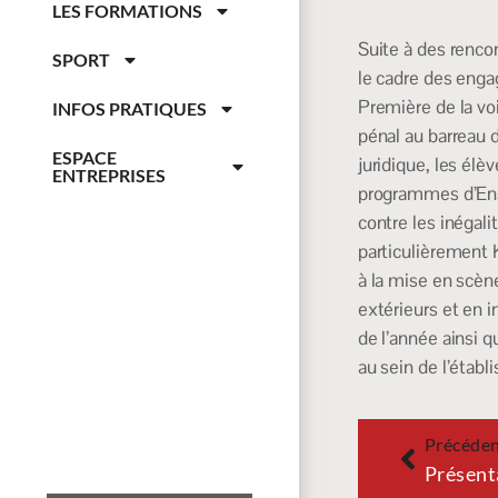
LES FORMATIONS
Suite à des rencon
SPORT
le cadre des eng
Première de la vo
INFOS PRATIQUES
pénal au barreau 
ESPACE
juridique, les élè
ENTREPRISES
programmes d’Ens
contre les inégali
particulièrement K
à la mise en scène
extérieurs et en 
de l’année ainsi q
au sein de l’étab
Précéde