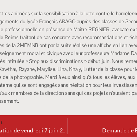
tres animées sur la sensibilisation à la lutte contre le harcèlem
agements du lycée François ARAGO auprès des classes de Seco
ie professionnelle en présence de Maître REGNIER, avocate exer
de Reims traitant de cas concrets avec recommandations et éch
ves de la 2MEMNB ont par la suite réalisé une affiche en lien ave
eignement moral et civique avec leur professeure Madame Dabo
tés intitulée « Stop aux discriminations » début juin. Nous reme
awthar, Rayane, Marylise, Lina, Khaly, Lutter de la classe pour l
 de la photographie. Merci à eux ainsi qu’à tous les élèves, aux
interne qui se sont engagés sans hésitation pour leur investisse
u’aux membres de la direction sans qui ces projets n’auraient pa
lissement.
nt
Présentation de vendredi 7 juin 2024 au lycée Arago
Demande de 