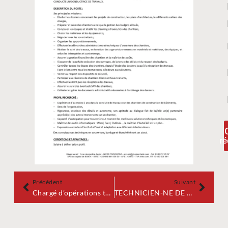
ré
Précédent
Suivant
Chargé d’opérations travaux et études bâtiment CAC
TECHNICIEN-NE DE MAINTENANCE – UTILITES