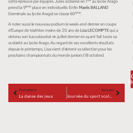
ère
cette épreuve par équipes. Jules scolarisé en 1
au lycée Arago
ème
prend la 9
place en individuelle. Enfin
Maelis BALLAND
ème
(terminale au lycée Arago) se classe 60
.
A noter aussi le nouveau podium le week-end dernier en coupe
d’Europe de triathlon moins de 20 ans de
Lisa LECOMPTE
qui a
obtenu son baccalauréat en juillet dernier en ayant fait toute sa
scolarité au lycée Arago. Au regard de ses excellents résultats
depuis le printemps, Lisa vient d’obtenir sa sélection pour les
prochains championnats du monde juniors (18 octobre).
ré
Précédent
Suivant
La danse des jeux
Journée du sport scolaire , mercredi 18 septembre