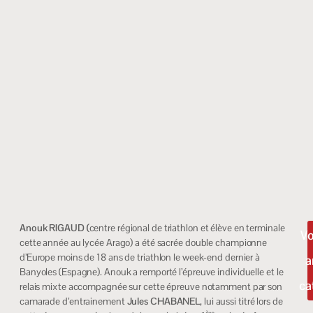
Anouk RIGAUD (
centre régional de triathlon et élève en terminale
Vo
cette année au lycée Arago) a été sacrée double championne
d’Europe moins de 18 ans de triathlon le week-end dernier à
a
Banyoles (Espagne). Anouk a remporté l’épreuve individuelle et le
ca
relais mixte accompagnée sur cette épreuve notamment par son
camarade d’entrainement
Jules CHABANEL
, lui aussi titré lors de