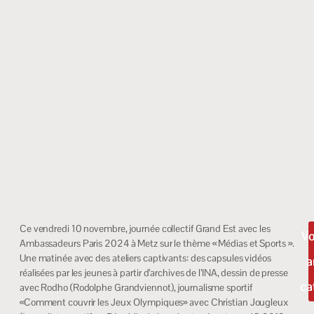
Ce vendredi 10 novembre, journée collectif Grand Est avec les
Vo
Ambassadeurs Paris 2024 à Metz sur le thème « Médias et Sports ».
Une matinée avec des ateliers captivants: des capsules vidéos
a
réalisées par les jeunes à partir d’archives de l’INA, dessin de presse
ca
avec Rodho (Rodolphe Grandviennot), journalisme sportif
«Comment couvrir les Jeux Olympiques» avec Christian Jougleux