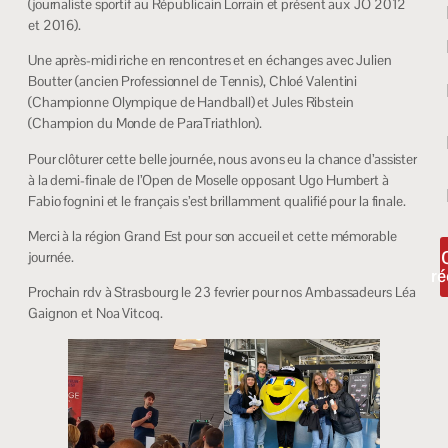
(journaliste sportif au Républicain Lorrain et présent aux JO 2012
et 2016).
Une après-midi riche en rencontres et en échanges avec Julien
Boutter (ancien Professionnel de Tennis), Chloé Valentini
(Championne Olympique de Handball) et Jules Ribstein
(Champion du Monde de ParaTriathlon).
Pour clôturer cette belle journée, nous avons eu la chance d’assister
à la demi-finale de l’Open de Moselle opposant Ugo Humbert à
Fabio fognini et le français s’est brillamment qualifié pour la finale.
Merci à la région Grand Est pour son accueil et cette mémorable
journée.
ré
Prochain rdv à Strasbourg le 23 fevrier pour nos Ambassadeurs Léa
Gaignon et Noa Vitcoq.