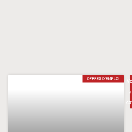
OFFRES D'EMPLOI
Vo
a
ca